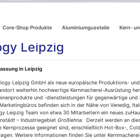
Core-Shop Produkte
Aluminiumgussteile
Kern- u
gy Leipzig
assung in Leipzig
ogy Leipzig GmbH als neue europäische Produktions- und 
tandort weiterhin hochwertige Kernmacherei-Ausrüstung her
nenprodukte und -dienstleistungen für gegenwärtige und z
Marketingbüros befinden sich in der Nähe von Venedig, Ital
y Leipzig Team von etwa 30 Mitarbeitern ein neues zuHau
nstädt
– Industriegebiet
Großlehna.
Derzeit werden an dies
lle Kernprozesse geeignet sind, einschließlich Hot-Box-, C
gen. Weitere Informationen finden Sie unter Kernmacherei